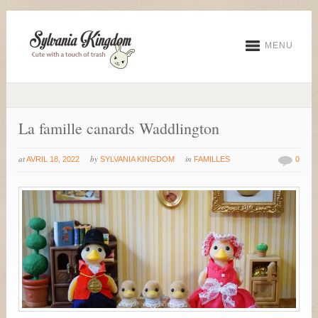
MENU
La famille canards Waddlington
at
by
in
AVRIL 18, 2022
SYLVANIA KINGDOM
FAMILLES
0