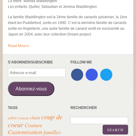
La mère: Wanda Waddlington
Les enfants: Quiller, Sebastian et Jemina Waddlington
La famille Waddlington est la 2ème famille de canards sylvanian, la 1ère
étant les Puddleford, sortis en 1990. C’est la dernière famille de canards
sortie en Angleterre, une autre famille de canard sortit en exclusivité au
Japon en 2004, avec leur collection Dream project.
»
Read More
S'ABONNER/SUBSCRIBE
FOLLOW ME
Adresse
e-
mail
Abonnez-vous
TAGS
RECHERCHER
coup de
chats
arbre
Canards
coeur
Couture
SEARCH
Customisation
familles