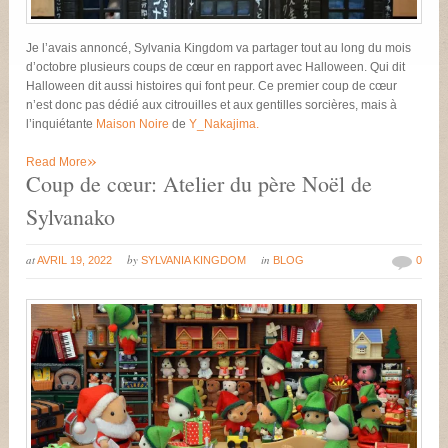
Je l’avais annoncé, Sylvania Kingdom va partager tout au long du mois
d’octobre plusieurs coups de cœur en rapport avec Halloween. Qui dit
Halloween dit aussi histoires qui font peur. Ce premier coup de cœur
n’est donc pas dédié aux citrouilles et aux gentilles sorcières, mais à
l’inquiétante
Maison Noire
de
Y_Nakajima.
»
Read More
Coup de cœur: Atelier du père Noël de
Sylvanako
at
by
in
AVRIL 19, 2022
SYLVANIA KINGDOM
BLOG
0