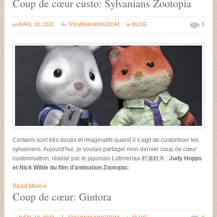
Coup de cœur custo: Sylvanians Zootopia
at
by
in
AVRIL 18, 2022
SYLVANIA KINGDOM
BLOG
0
Certains sont très doués et imaginatifs quand il s’agit de customiser les
sylvanians. Aujourd’hui, je voulais partager mon dernier coup de cœur
customisation, réalisé par le japonais Latimeriaa 村瀬材木 :
Judy Hopps
et Nick Wilde du film d’animation Zootopia:
»
Read More
Coup de cœur: Gintora