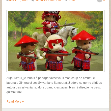
at
by
in
AVRIL 18, 2022
SYLVANIA KINGDOM
BLOG
0
Aujourd’hui, je tenais à partager avec vous mon coup de cœur: Le
japonais Gintora et ses Sylvanians Samouraï. J’adore ce genre d’idées
autour des sylvanians, alors quand c’est aussi bien réalisé, je ne peux
qu’être fan!
»
Read More