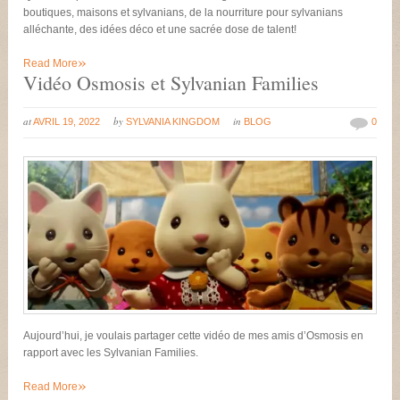
boutiques, maisons et sylvanians, de la nourriture pour sylvanians
alléchante, des idées déco et une sacrée dose de talent!
»
Read More
Vidéo Osmosis et Sylvanian Families
at
by
in
AVRIL 19, 2022
SYLVANIA KINGDOM
BLOG
0
Aujourd’hui, je voulais partager cette vidéo de mes amis d’Osmosis en
rapport avec les Sylvanian Families.
»
Read More