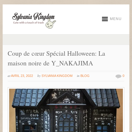
MENU
Coup de cœur Spécial Halloween: La
maison noire de Y_NAKAJIMA
at
by
in
AVRIL 23, 2022
SYLVANIA KINGDOM
BLOG
0