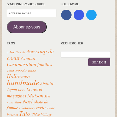
S'ABONNER/SUBSCRIBE
FOLLOW ME
Adresse
e-
mail
Abonnez-vous
TAGS
RECHERCHER
coup de
chats
arbre
Canards
coeur
Couture
SEARCH
Customisation
familles
Gossip
grenouille
gâteaux
Halloween
handmade
histoire
Livres et
Japon
Lapins
Maison
magazines
Mer
Noël
photo de
nourriture
review
famille
Photostory
Site
Tuto
internet
Vidéo
Village