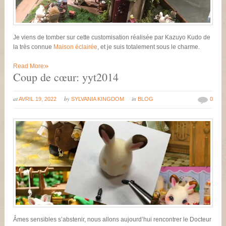
Je viens de tomber sur cette customisation réalisée par Kazuyo Kudo de
la très connue
Maison éclairée
, et je suis totalement sous le charme.
»
Read More
Coup de cœur: yyt2014
at
by
in
AVRIL 19, 2022
SYLVANIA KINGDOM
BLOG
0
Âmes sensibles s’abstenir, nous allons aujourd’hui rencontrer le Docteur