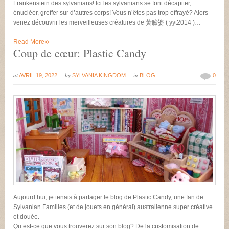
Frankenstein des sylvanians! Ici les sylvanians se font décapiter,
énucléer, greffer sur d’autres corps! Vous n’êtes pas trop effrayé? Alors
venez découvrir les merveilleuses créatures de 黃臉婆 ( yyt2014 )…
»
Read More
Coup de cœur: Plastic Candy
at
by
in
AVRIL 19, 2022
SYLVANIA KINGDOM
BLOG
0
Aujourd’hui, je tenais à partager le blog de Plastic Candy, une fan de
Sylvanian Families (et de jouets en général) australienne super créative
et douée.
Qu’est-ce que vous trouverez sur son blog? De la customisation de