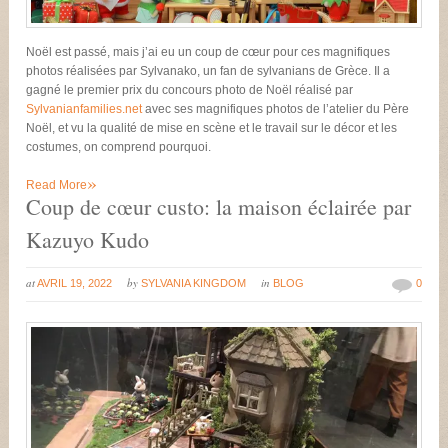
Noël est passé, mais j’ai eu un coup de cœur pour ces magnifiques
photos réalisées par Sylvanako, un fan de sylvanians de Grèce. Il a
gagné le premier prix du concours photo de Noël réalisé par
Sylvanianfamilies.net
avec ses magnifiques photos de l’atelier du Père
Noël, et vu la qualité de mise en scène et le travail sur le décor et les
costumes, on comprend pourquoi.
»
Read More
Coup de cœur custo: la maison éclairée par
Kazuyo Kudo
at
by
in
AVRIL 19, 2022
SYLVANIA KINGDOM
BLOG
0