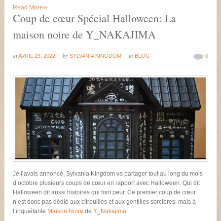
»
Read More
Coup de cœur Spécial Halloween: La
maison noire de Y_NAKAJIMA
at
by
in
AVRIL 23, 2022
SYLVANIA KINGDOM
BLOG
0
Je l’avais annoncé, Sylvania Kingdom va partager tout au long du mois
d’octobre plusieurs coups de cœur en rapport avec Halloween. Qui dit
Halloween dit aussi histoires qui font peur. Ce premier coup de cœur
n’est donc pas dédié aux citrouilles et aux gentilles sorcières, mais à
l’inquiétante
Maison Noire
de
Y_Nakajima.