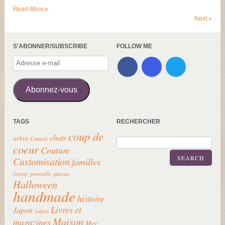
»
Read More
Next
»
S'ABONNER/SUBSCRIBE
FOLLOW ME
Adresse
e-
mail
Abonnez-vous
TAGS
RECHERCHER
coup de
chats
arbre
Canards
coeur
Couture
SEARCH
Customisation
familles
Gossip
grenouille
gâteaux
Halloween
handmade
histoire
Livres et
Japon
Lapins
Maison
magazines
Mer