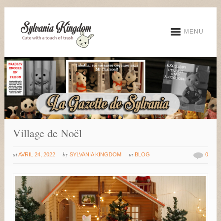
MENU
Village de Noël
at
by
in
AVRIL 24, 2022
SYLVANIA KINGDOM
BLOG
0