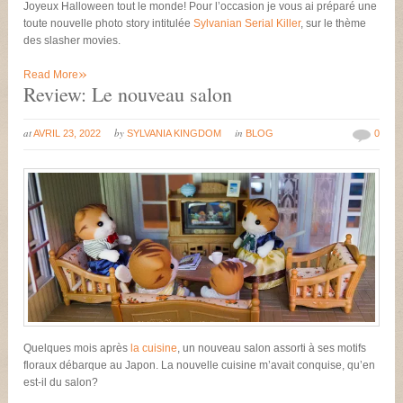
Joyeux Halloween tout le monde! Pour l’occasion je vous ai préparé une
toute nouvelle photo story intitulée
Sylvanian Serial Killer
, sur le thème
des slasher movies.
»
Read More
Review: Le nouveau salon
at
by
in
AVRIL 23, 2022
SYLVANIA KINGDOM
BLOG
0
Quelques mois après
la cuisine
, un nouveau salon assorti à ses motifs
floraux débarque au Japon. La nouvelle cuisine m’avait conquise, qu’en
est-il du salon?