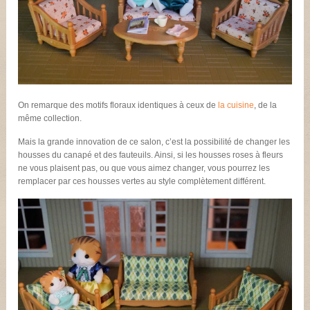
On remarque des motifs floraux identiques à ceux de
la cuisine
, de la
même collection.
Mais la grande innovation de ce salon, c’est la possibilité de changer les
housses du canapé et des fauteuils. Ainsi, si les housses roses à fleurs
ne vous plaisent pas, ou que vous aimez changer, vous pourrez les
remplacer par ces housses vertes au style complètement différent.