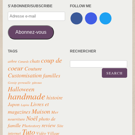
S'ABONNER/SUBSCRIBE
FOLLOW ME
Adresse
e-
mail
Abonnez-vous
TAGS
RECHERCHER
coup de
chats
arbre
Canards
coeur
Couture
SEARCH
Customisation
familles
Gossip
grenouille
gâteaux
Halloween
handmade
histoire
Livres et
Japon
Lapins
Maison
magazines
Mer
Noël
photo de
nourriture
review
famille
Photostory
Site
Tuto
internet
Vidéo
Village