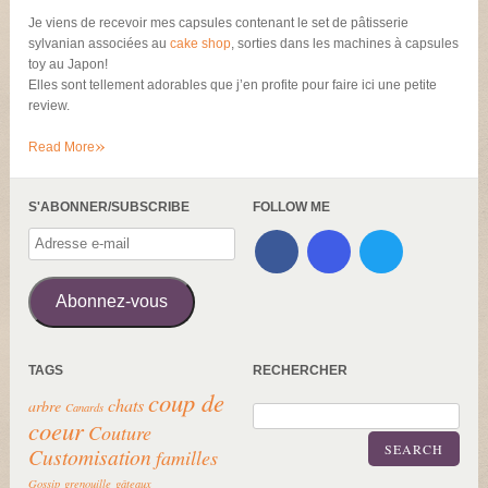
Je viens de recevoir mes capsules contenant le set de pâtisserie
sylvanian associées au
cake shop
, sorties dans les machines à capsules
toy au Japon!
Elles sont tellement adorables que j’en profite pour faire ici une petite
review.
»
Read More
S'ABONNER/SUBSCRIBE
FOLLOW ME
Adresse
e-
mail
Abonnez-vous
TAGS
RECHERCHER
coup de
chats
arbre
Canards
coeur
Couture
SEARCH
Customisation
familles
Gossip
grenouille
gâteaux