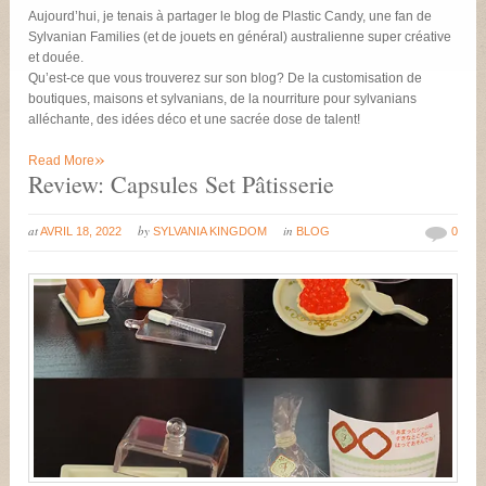
Aujourd’hui, je tenais à partager le blog de Plastic Candy, une fan de
Sylvanian Families (et de jouets en général) australienne super créative
et douée.
Qu’est-ce que vous trouverez sur son blog? De la customisation de
boutiques, maisons et sylvanians, de la nourriture pour sylvanians
alléchante, des idées déco et une sacrée dose de talent!
»
Read More
Review: Capsules Set Pâtisserie
at
by
in
AVRIL 18, 2022
SYLVANIA KINGDOM
BLOG
0